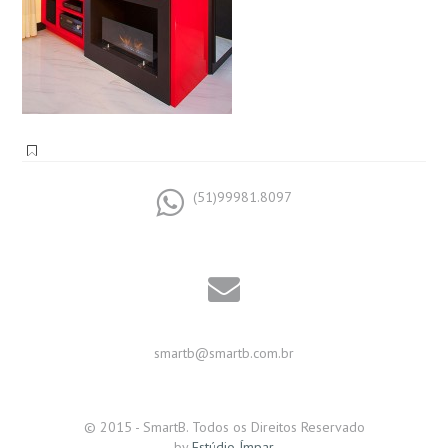
(51)99981.8097
smartb@smartb.com.br
© 2015 - SmartB. Todos os Direitos Reservado
by
Estúdio Ímpar